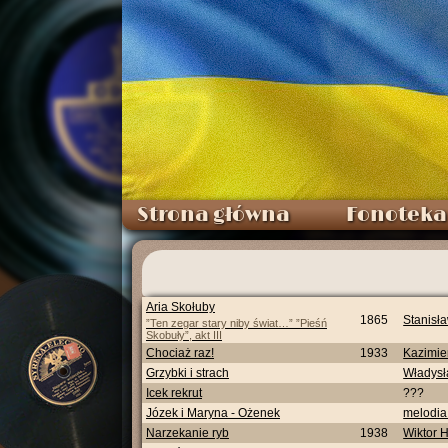
Strona główna
Fonoteka
Aria Skołuby
1865
Stanisł
”Ten zegar stary niby świat…” ”Pieśń
Skobuły”, akt III
Chociaż raz!
1933
Kazimie
Grzybki i strach
Władys
Icek rekrut
???
Józek i Maryna - Ożenek
melodia
Narzekanie ryb
1938
Wiktor