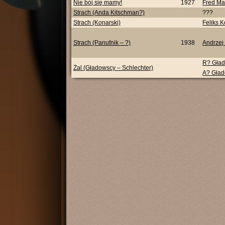
Nie bój się mamy!
1927
Fred Ma
Strach (Anda Kitschman?)
???
Strach (Konarski)
Feliks K
Strach (Panufnik – ?)
1938
Andrzej
R? Gład
Żal (Gładowscy – Schlechter)
A? Gład