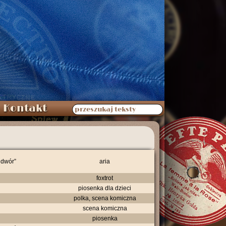
Kontakt
przeszukaj teksty
 dwór”
aria
foxtrot
piosenka dla dzieci
polka, scena komiczna
scena komiczna
piosenka