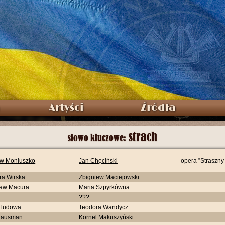
Artyści
Źródła
strach
słowo kluczowe:
aw Moniuszko
Jan Chęciński
opera ”Straszny
ra Wirska
Zbigniew Maciejowski
ław Macura
Maria Szpyrkówna
???
 ludowa
Teodora Wandycz
 Hausman
Kornel Makuszyński