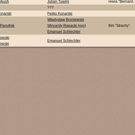
rkush
Julian Tuwim
rewia ”Bernard,
???
onarski
Feliks Konarski
Władysław Broniewski
 Panufnik
Wincenty Rapacki (syn)
film ”Strachy”
Emanuel Schlechter
owski
Emanuel Schlechter
owski