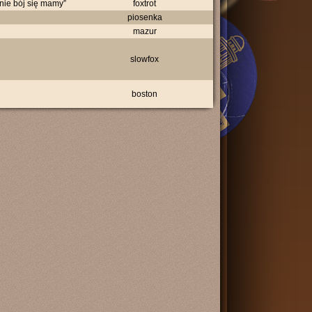
 nie bój się mamy”
foxtrot
piosenka
mazur
slowfox
boston