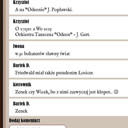
Krzysztof
A na "Odeonie" J. Popławski.
Krzysztof
O 271310 a Wo 2025
Orkiestra Taneczna "Odeon" - J. Gert.
Iwona
w.30 bohaterów sławny świat
Bartek D.
Friedwald miał także pseudonim Łosicer.
kierownik
Zenek czy Wicek, bo z nimi zazwyczaj jest kłopot...
😉
Bartek D.
Zenek
Dodaj komentarz