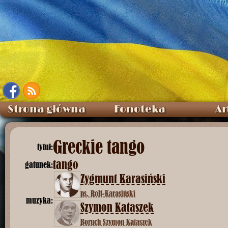
Strona główna
Fonoteka
Ar
Greckie tango
tytuł:
tango
gatunek:
Zygmunt Karasiński
ps. Rolt-Karasiński
muzyka:
Szymon Kataszek
Boruch Szymon Kataszek