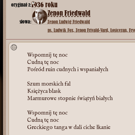
1936 roku
?
oryginał z:
Zenon Friedwald
słowa:
Zenon Ludwig Friedwald
ps. Ludwik Fox, Zenon Frivald-Vard, Łosiceran, Fry
Wspomnij tę noc
Cudną tę noc
Pośród ruin cudnych i wspaniałych
Szum morskich fal
Księżyca blask
Marmurowe stopnie świątyń białych
Wspomnij tę noc
Cudną tę noc
Greckiego tanga w dali ciche łkanie