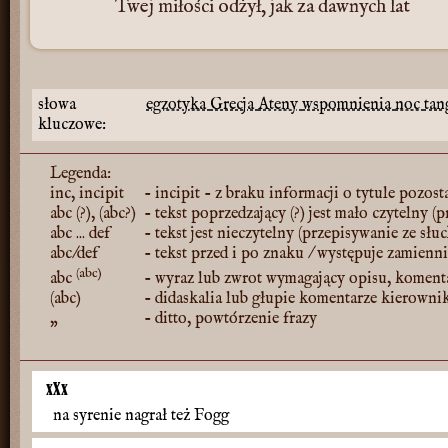
Twej miłości odżył, jak za dawnych lat
słowa
egzotyka
Grecja
Ateny
wspomnienia
noc
tan
kluczowe:
Legenda:
inc, incipit
- incipit - z braku informacji o tytule pozost
abc (?), (abc?)
- tekst poprzedzający (?) jest mało czytelny (
abc ... def
- tekst jest nieczytelny (przepisywanie ze słu
abc/def
- tekst przed i po znaku / występuje zamienn
(abc)
abc
- wyraz lub zwrot wymagający opisu, koment
(abc)
- didaskalia lub głupie komentarze kierowni
„
- ditto, powtórzenie frazy
xXx
na syrenie nagrał też Fogg