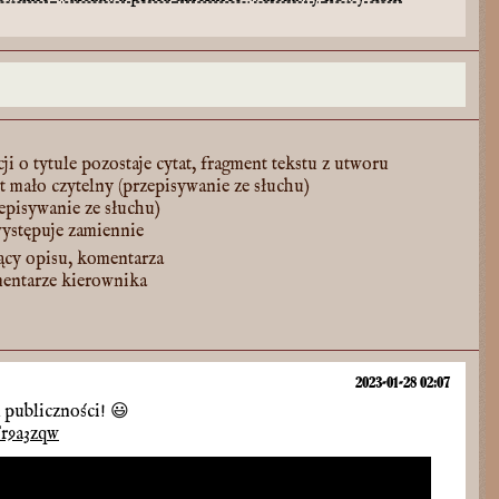
ji o tytule pozostaje cytat, fragment tekstu z utworu
st mało czytelny (przepisywanie ze słuchu)
zepisywanie ze słuchu)
występuje zamiennie
ący opisu, komentarza
mentarze kierownika
2023-01-28 02:07
 publiczności! 😃
r9a3zqw