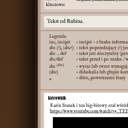
kluczowe:
Tekst od Rubina.
Legenda:
inc, incipit
- incipit - z braku informac
abc (?), (abc?)
- tekst poprzedzający (?) je
abc ... def
- tekst jest nieczytelny (pr
abc/def
- tekst przed i po znaku / 
(abc)
abc
- wyraz lub zwrot wymagaj
(abc)
- didaskalia lub głupie ko
„
- ditto, powtórzenie frazy
kierownik
Karin Stanek i ten big-bitowy szał wśród
https://www.youtube.com/watch?v=_TEF