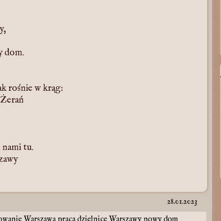
y,
y dom.
jak rośnie w krąg:
 Żerań
z nami tu.
szawy
28.01.2023
owanie
Warszawa
praca
dzielnice Warszawy
nowy dom