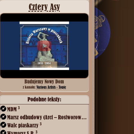
Cztery Asy
Budujemy Nowy Dom
z kanału:
Various Artists - Topic
Podobne teksty:
3
MDM
3
Marsz odbudowy (Arct – Rostworowski)
3
Walc piaskarzy
3
Wymarsz S.P.