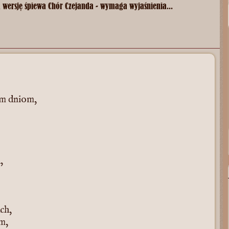
ą wersję śpiewa Chór Czejanda - wymaga wyjaśnienia...
ym dniom,
,
ch,
m,