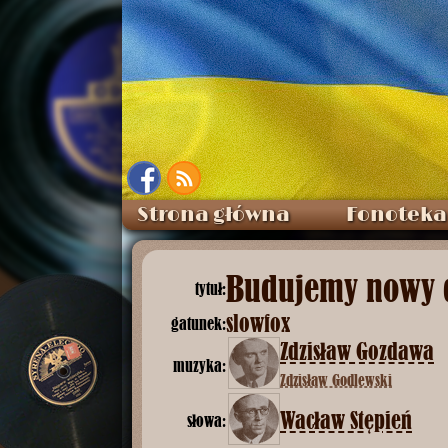
Strona główna
Fonoteka
Budujemy nowy
tytuł:
slowfox
gatunek:
Zdzisław Gozdawa
muzyka:
Zdzisław Godlewski
Wacław Stępień
słowa: