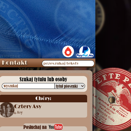
Kontakt
przeszukaj teksty
Szukaj tytułu lub osoby
wyszukaj
Chóry:
Cztery Asy
4 Asy
Posłuchaj na