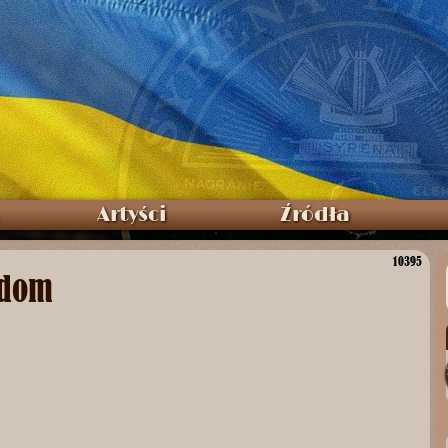
Artyści
Źródła
10395
 dom