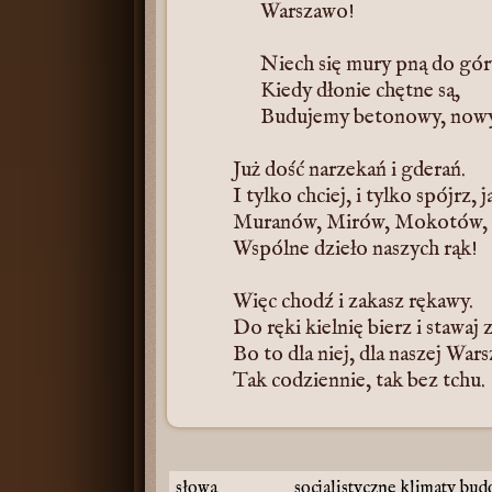
Warszawo!
Niech się mury pną do gór
Kiedy dłonie chętne są,
Budujemy betonowy, now
Już dość narzekań i gderań.
I tylko chciej, i tylko spójrz, 
Muranów, Mirów, Mokotów,
Wspólne dzieło naszych rąk!
Więc chodź i zakasz rękawy.
Do ręki kielnię bierz i stawaj 
Bo to dla niej, dla naszej War
Tak codziennie, tak bez tchu.
słowa
socjalistyczne klimaty
bud