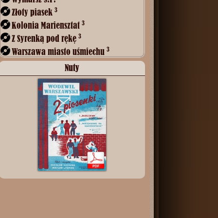
3
Złoty piasek
3
Kolonia Mariensztat
3
Z Syrenką pod rękę
3
Warszawa miasto uśmiechu
Nuty