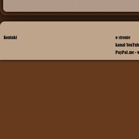
Kontakt
o stronie
kanał YouTub
PayPal.me - 