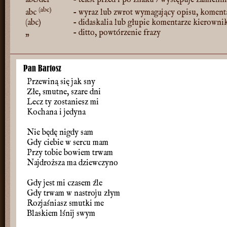
abc/def
- tekst przed i po znaku / występuje zamienn
(abc)
abc
- wyraz lub zwrot wymagający opisu, koment
(abc)
- didaskalia lub głupie komentarze kierowni
„
- ditto, powtórzenie frazy
Pan Bartosz
Przewiną się jak sny
Złe, smutne, szare dni
Lecz ty zostaniesz mi
Kochana i jedyna
Nie będę nigdy sam
Gdy ciebie w sercu mam
Przy tobie bowiem trwam
Najdroższa ma dziewczyno
Gdy jest mi czasem źle
Gdy trwam w nastroju złym
Rozjaśniasz smutki me
Blaskiem lśnij swym