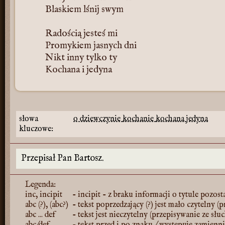
Blaskiem lśnij swym
Radością jesteś mi
Promykiem jasnych dni
Nikt inny tylko ty
Kochana i jedyna
słowa
o dziewczynie
kochanie
kochana
jedyna
kluczowe:
Przepisał Pan Bartosz.
Legenda:
inc, incipit
- incipit - z braku informacji o tytule pozost
abc (?), (abc?)
- tekst poprzedzający (?) jest mało czytelny (
abc ... def
- tekst jest nieczytelny (przepisywanie ze słu