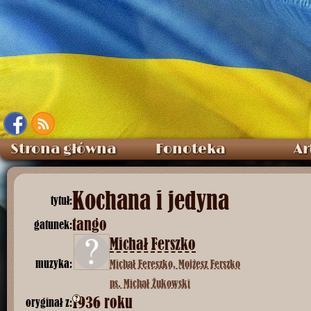
Strona główna
Fonoteka
Ar
Kochana i jedyna
tytuł:
tango
gatunek:
Michał Ferszko
muzyka:
Michał Fereszko, Mojżesz Ferszko
ps. Michał Żukowski
1936 roku
?
oryginał z: