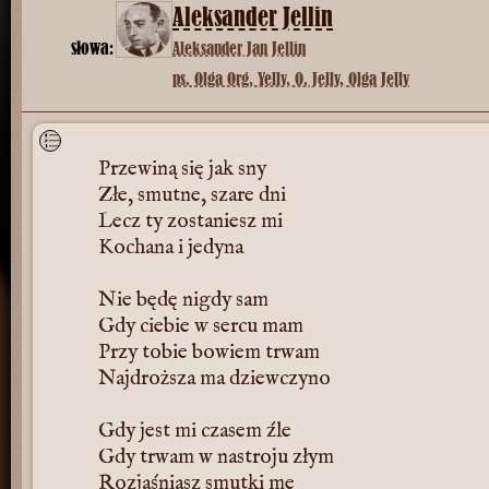
Aleksander Jellin
słowa:
Aleksander Jan Jellin
ps. Olga Org, Yelly, O. Jelly, Olga Jelly
Przewiną się jak sny
Złe, smutne, szare dni
Lecz ty zostaniesz mi
Kochana i jedyna
Nie będę nigdy sam
Gdy ciebie w sercu mam
Przy tobie bowiem trwam
Najdroższa ma dziewczyno
Gdy jest mi czasem źle
Gdy trwam w nastroju złym
Rozjaśniasz smutki me