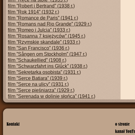
film ”Robert i Bertrand” (1938 r.)
film ”Rok 1914” (1932 r.)
film ”Romance de Paris” (1941 r.)
film ”Romans nad Rio Grande” (1929 r.)
film ”Romeo i Julcia” (1933 r.)
film ”Rosanna 7 księżyców” (1945 r.)
film ”Rzymskie skandale” (1933 r.)
film ”San Francisco” (1936 r.)
film ”Sången om Stockholm” (1947 r.)
film ”Schaukellied” (1908 r.)
film ”Schwarzfahrt ins Glǘck” (1938 r.)
film ”Sekretarka osobista” (1931 r.)
film ”Serce Batiara” (1939 r.)
film ”Serce na ulicy” (1931 r.)
film ”Serce pieśniarza” (1929 r.)
film ”Serenada w dolinie słońca” (1941 r.)
film ”Si tu veux” (1932 r.)
film ”Siedem policzków, siedem całusów” (1937 r.)
film ”Siódme niebo” (1927 r.)
film ”Skandal w Budapeszcie” (1933 r.)
Kontakt
o stronie
film ”Skarb” (1948 r.)
kanał YouT
film ”Skłamałam” (1937 r.)