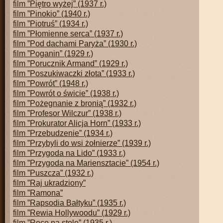
film ”Piętro wyżej” (1937 r.)
film ”Pinokio” (1940 r.)
film ”Piotruś” (1934 r.)
film ”Płomienne serca” (1937 r.)
film ”Pod dachami Paryża” (1930 r.)
film ”Poganin” (1929 r.)
film ”Porucznik Armand” (1929 r.)
film ”Poszukiwaczki złota” (1933 r.)
film ”Powrót” (1948 r.)
film ”Powrót o świcie” (1938 r.)
film ”Pożegnanie z bronią” (1932 r.)
film ”Profesor Wilczur” (1938 r.)
film ”Prokurator Alicja Horn” (1933 r.)
film ”Przebudzenie” (1934 r.)
film ”Przybyli do wsi żołnierze” (1939 r.)
film ”Przygoda na Lido” (1933 r.)
film ”Przygoda na Mariensztacie” (1954 r.)
film ”Puszcza” (1932 r.)
film ”Raj ukradziony”
film ”Ramona”
film ”Rapsodia Bałtyku” (1935 r.)
film ”Rewia Hollywoodu” (1929 r.)
film ”Ręce na stole” (1935 r.)