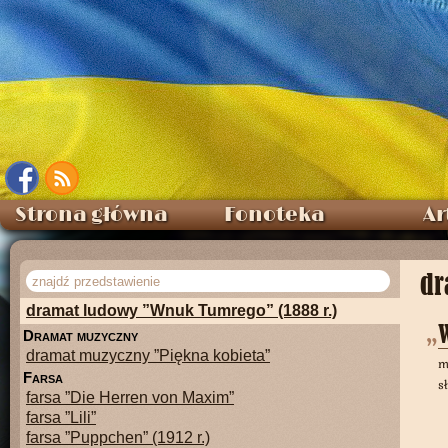
b
aśń dramatyczna
baśń dramatyczna ”Zaczarowane koło”
c
ykl
cykl ”Jaśkowa dola”
cykl ”Piosenki dziecięce”
d
ramat
dramat ”Dziady”
dramat ”Dziecko miłości” (1915 r.)
dramat ”Karpaccy górale” (1843 r.)
dramat ”Perła cyllejska”
Strona główna
Fonoteka
Ar
dramat ”Pieśni Janusza”
dramat ”Wyzwolenie” (1902 r.)
d
ramat ludowy
dr
dramat ludowy ”Czartowska ława” (1880 r.)
dramat ludowy ”Wnuk Tumrego” (1888 r.)
d
ramat muzyczny
dramat muzyczny ”Piękna kobieta”
m
f
arsa
s
farsa ”Die Herren von Maxim”
farsa ”Lili”
farsa ”Puppchen” (1912 r.)