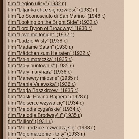
film ”Legion ulicy” (1932 r.)
film ”Liljanka chce się rozwieść” (1932 r.)
film ”Lo Sconosciuto di San Marino” (1946 r.)
film ”Looking on the Bright Side” (1932 r.)
film ”Lord Byron of Broadway” (1930 r.)
film ”Love me tonight” (1932 r.)
film ”Ludzie Wisły” (1938 r.)
film ”Madame Satan” (1930 r.)
film ”Mädchen zum Heiraten” (1932 r.)
film ”Mała mateczka” (1935 r.)
film ”Mały buntownik” (1935 r.)
film ”Mały marynarz” (1936 r.)
film ”Manewry miłosne” (1935 r.)
film ”Manja Valewska” (1936 r.)
film ”Marja Baszkircew” (1935 r.)
film ”Maski Erwina Rajnera” (1928 r.)
film ”Me serce wzywa cię” (1934 r.)
film ”Melodie cygańskie” (1934 r.)
film ”Melodje Brodway’u” (1935 r.)
film ”Milion” (1931 r.)
film ”Moi rodzice rozwodzą się” (1938 r.)
film ”Moje marzenie - to ty” (1933 r.)