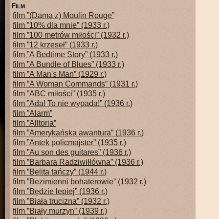
f
ilm
film ”(Dama z) Moulin Rouge”
film ”10% dla mnie” (1933 r.)
film ”100 metrów miłości” (1932 r.)
film ”12 krzeseł” (1933 r.)
film ”A Bedtime Story” (1933 r.)
film ”A Bundle of Blues” (1933 r.)
film ”A Man's Man” (1929 r.)
film ”A Woman Commands” (1931 r.)
film ”ABC miłości” (1935 r.)
film ”Ada! To nie wypada!” (1936 r.)
film ”Alarm”
film ”Alltoria”
film ”Amerykańska awantura” (1936 r.)
film ”Antek policmajster” (1935 r.)
film ”Au son des guitares” (1936 r.)
film ”Barbara Radziwiłłówna” (1936 r.)
film ”Belita tańczy” (1944 r.)
film ”Bezimienni bohaterowie” (1932 r.)
film ”Będzie lepiej” (1936 r.)
film ”Biała trucizna” (1932 r.)
film ”Biały murzyn” (1939 r.)