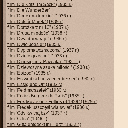
film ”Die Katz` im Sack” (1935 r.)
film ”Die WunderBar”
film ”Dodek na froncie” (1936 r.)
film ”Doktór Murek” (1939 r.)
film ”Dorożkarz nr 13” (1937 r.)
film ”Druga młodość” (1938 r.)
film ”Dwa dni w raju” (1936 r.)
film ”Dwie Joasie” (1935 r.)
film ”Dyplomatyczna żona” (1937 r.)
film ”Dzieje grzechu” (1933 r.)
film ”Dziesięciu z Pawiaka” (1931 r.)
film ”Dziewczyna szuka miłości” (1938 r.)
film ”Epizod” (1935 r.)
film ”Es wird schon wieder besser” (1932 r.)
film ”Essig und Öl” (1932 r.)
film ”Feldmarszałek” (1930 r.)
film ”Folies Bergère de Paris” (1935 r.)
film ”Fox Movietone Follies of 1929” (1929 r.)
film ”Fredek uszczęśliwia świat” (1936 r.)
film ”Gdy kwitną bzy” (1937 r.)
film ”Gilda” (1946 r.)
film ”Gitta entdeckt ihr Herz” (1932 r.)