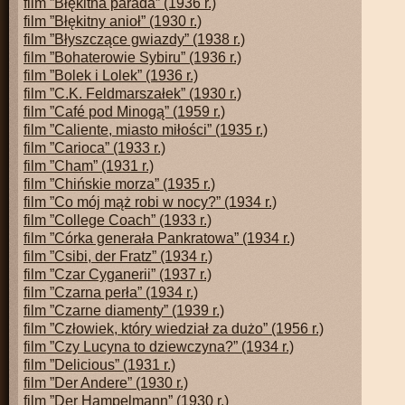
film ”Błękitna parada” (1936 r.)
film ”Błękitny anioł” (1930 r.)
film ”Błyszczące gwiazdy” (1938 r.)
film ”Bohaterowie Sybiru” (1936 r.)
film ”Bolek i Lolek” (1936 r.)
film ”C.K. Feldmarszałek” (1930 r.)
film ”Café pod Minogą” (1959 r.)
film ”Caliente, miasto miłości” (1935 r.)
film ”Carioca” (1933 r.)
film ”Cham” (1931 r.)
film ”Chińskie morza” (1935 r.)
film ”Co mój mąż robi w nocy?” (1934 r.)
film ”College Coach” (1933 r.)
film ”Córka generała Pankratowa” (1934 r.)
film ”Csibi, der Fratz” (1934 r.)
film ”Czar Cyganerii” (1937 r.)
film ”Czarna perła” (1934 r.)
film ”Czarne diamenty” (1939 r.)
film ”Człowiek, który wiedział za dużo” (1956 r.)
film ”Czy Lucyna to dziewczyna?” (1934 r.)
film ”Delicious” (1931 r.)
film ”Der Andere” (1930 r.)
film ”Der Hampelmann” (1930 r.)