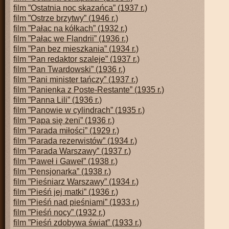
film ”Ostatnia noc skazańca” (1937 r.)
film ”Ostrze brzytwy” (1946 r.)
film ”Pałac na kółkach” (1932 r.)
film ”Pałac we Flandrii” (1936 r.)
film ”Pan bez mieszkania” (1934 r.)
film ”Pan redaktor szaleje” (1937 r.)
film ”Pan Twardowski” (1936 r.)
film ”Pani minister tańczy” (1937 r.)
film ”Panienka z Poste-Restante” (1935 r.)
film ”Panna Lili” (1936 r.)
film ”Panowie w cylindrach” (1935 r.)
film ”Papa się żeni” (1936 r.)
film ”Parada miłości” (1929 r.)
film ”Parada rezerwistów” (1934 r.)
film ”Parada Warszawy” (1937 r.)
film ”Paweł i Gaweł” (1938 r.)
film ”Pensjonarka” (1938 r.)
film ”Pieśniarz Warszawy” (1934 r.)
film ”Pieśń jej matki” (1936 r.)
film ”Pieśń nad pieśniami” (1933 r.)
film ”Pieśń nocy” (1932 r.)
film ”Pieśń zdobywa świat” (1933 r.)