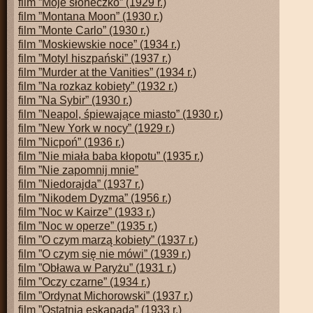
film ”Moje słoneczko” (1929 r.)
film ”Montana Moon” (1930 r.)
film ”Monte Carlo” (1930 r.)
film ”Moskiewskie noce” (1934 r.)
film ”Motyl hiszpański” (1937 r.)
film ”Murder at the Vanities” (1934 r.)
film ”Na rozkaz kobiety” (1932 r.)
film ”Na Sybir” (1930 r.)
film ”Neapol, śpiewające miasto” (1930 r.)
film ”New York w nocy” (1929 r.)
film ”Nicpoń” (1936 r.)
film ”Nie miała baba kłopotu” (1935 r.)
film ”Nie zapomnij mnie”
film ”Niedorajda” (1937 r.)
film ”Nikodem Dyzma” (1956 r.)
film ”Noc w Kairze” (1933 r.)
film ”Noc w operze” (1935 r.)
film ”O czym marzą kobiety” (1937 r.)
film ”O czym się nie mówi” (1939 r.)
film ”Obława w Paryżu” (1931 r.)
film ”Oczy czarne” (1934 r.)
film ”Ordynat Michorowski” (1937 r.)
film ”Ostatnia eskapada” (1933 r.)