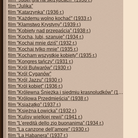
film ”Julika”
film ”Katarzynka” (1936 r.)
film ”Każdemu wolno kochać” (1933 r.)
film ”Kłamstwo Krystyny” (1939 r.)
film ”Kobiety nad przepaścią” (1938 r.)
film ”Kocha, lubi, szanuje” (1934 r.)
film ”Kochaj mnie dziś” (1932 r.)
film ”Kochaj tylko mnie” (1935 r.)
film ”Kocham wszystkie kobiety” (1935 r.)
film ”Kongres tańczy” (1931 r.)
film ”Król Bulwarów” (1930 r.)
film ”Król Cyganów”
film ”Król Jazzu” (1930 r.)
film ”Król kobiet” (1936 r.)
film ”Królewna Śnieżka i siedmiu krasnoludków” (1937 r.)
film ”Królowa Przedmieścia” (1938 r.)
film ”Książątko” (1937 r.)
film ”Księżna Łowicka” (1932 r.)
film ”Kulisy wielkiej rewii” (1941 r.)
film ”L’eredità dello zio buonanima” (1934 r.)
film ”La canzone dell’amore” (1930 r.)
film ”La Habanera” (1937 r.)