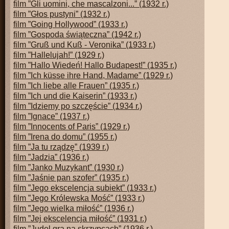
film ”Gli uomini, che mascalzoni...” (1932 r.)
film ”Głos pustyni” (1932 r.)
film ”Going Hollywood” (1933 r.)
film ”Gospoda świąteczna” (1942 r.)
film ”Gruß und Kuß - Veronika” (1933 r.)
film ”Hallelujah!” (1929 r.)
film ”Hallo Wiedeń! Hallo Budapest!” (1935 r.)
film ”Ich küsse ihre Hand, Madame” (1929 r.)
film ”Ich liebe alle Frauen” (1935 r.)
film ”Ich und die Kaiserin” (1933 r.)
film ”Idziemy po szczęście” (1934 r.)
film ”Ignace” (1937 r.)
film ”Innocents of Paris” (1929 r.)
film ”Irena do domu” (1955 r.)
film ”Ja tu rządzę” (1939 r.)
film ”Jadzia” (1936 r.)
film ”Janko Muzykant” (1930 r.)
film ”Jaśnie pan szofer” (1935 r.)
film ”Jego ekscelencja subiekt” (1933 r.)
film ”Jego Królewska Mość” (1933 r.)
film ”Jego wielka miłość” (1936 r.)
film ”Jej ekscelencja miłość” (1931 r.)
film ”Judel gra na skrzypcach” (1936 r.)