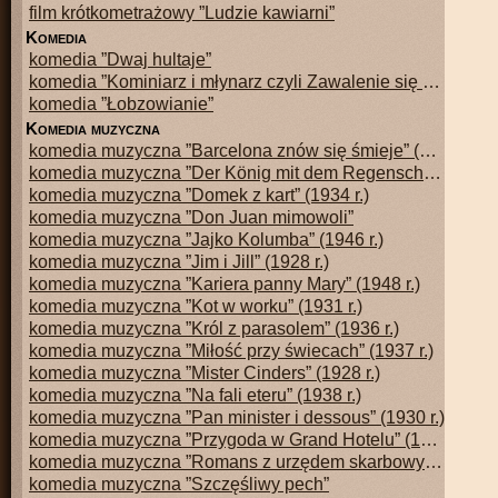
film krótkometrażowy ”Ludzie kawiarni”
k
omedia
komedia ”Dwaj hultaje”
komedia ”Kominiarz i młynarz czyli Zawalenie się wieży” (1849 r.)
komedia ”Łobzowianie”
k
omedia muzyczna
komedia muzyczna ”Barcelona znów się śmieje” (1933 r.)
komedia muzyczna ”Der König mit dem Regenschirm” (1935 r.)
komedia muzyczna ”Domek z kart” (1934 r.)
komedia muzyczna ”Don Juan mimowoli”
komedia muzyczna ”Jajko Kolumba” (1946 r.)
komedia muzyczna ”Jim i Jill” (1928 r.)
komedia muzyczna ”Kariera panny Mary” (1948 r.)
komedia muzyczna ”Kot w worku” (1931 r.)
komedia muzyczna ”Król z parasolem” (1936 r.)
komedia muzyczna ”Miłość przy świecach” (1937 r.)
komedia muzyczna ”Mister Cinders” (1928 r.)
komedia muzyczna ”Na fali eteru” (1938 r.)
komedia muzyczna ”Pan minister i dessous” (1930 r.)
komedia muzyczna ”Przygoda w Grand Hotelu” (1935 r.)
komedia muzyczna ”Romans z urzędem skarbowym” (1938 r.)
komedia muzyczna ”Szczęśliwy pech”