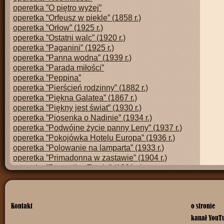
operetka ”O piętro wyżej”
operetka ”Orfeusz w piekle” (1858 r.)
operetka ”Orłow” (1925 r.)
operetka ”Ostatni walc” (1920 r.)
operetka ”Paganini” (1925 r.)
operetka ”Panna wodna” (1939 r.)
operetka ”Parada miłości”
operetka ”Peppina”
operetka ”Pierścień rodzinny” (1882 r.)
operetka ”Piękna Galatea” (1867 r.)
operetka ”Piękny jest świat” (1930 r.)
operetka ”Piosenka o Nadinie” (1934 r.)
operetka ”Podwójne życie panny Leny” (1937 r.)
operetka ”Pokojówka Hotelu Europa” (1936 r.)
operetka ”Polowanie na lamparta” (1933 r.)
operetka ”Primadonna w zastawie” (1904 r.)
operetka ”Ptasznik z Tyrolu” (1891 r.)
operetka ”Rose Marie” (1924 r.)
operetka ”Roxy i jej drużyna”
operetka ”Rozwódka” (1908 r.)
Kontakt
o stronie
operetka ”S.O.S.”
operetka ”Sissy” (1932 r.)
kanał YouT